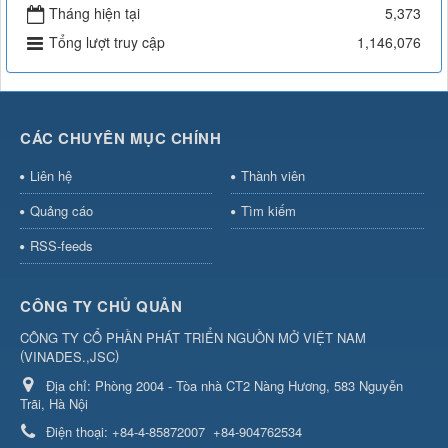
Tháng hiện tại
5,373
Tổng lượt truy cập
1,146,076
CÁC CHUYÊN MỤC CHÍNH
Liên hệ
Thành viên
Quảng cáo
Tìm kiếm
RSS-feeds
CÔNG TY CHỦ QUẢN
CÔNG TY CỔ PHẦN PHÁT TRIỂN NGUỒN MỞ VIỆT NAM
(
)
VINADES.,JSC
Địa chỉ:
Phòng 2004 - Tòa nhà CT2 Nàng Hương, 583 Nguyễn
Trãi, Hà Nội
Điện thoại:
+84-4-85872007
+84-904762534