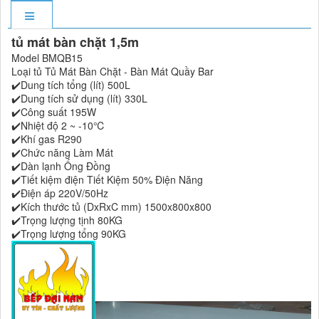
tủ mát bàn chặt 1,5m
Model BMQB15
Loại tủ Tủ Mát Bàn Chặt - Bàn Mát Quầy Bar
✔️Dung tích tổng (lít) 500L
✔️Dung tích sử dụng (lít) 330L
✔️Công suất 195W
✔️Nhiệt độ 2 ~ -10℃
✔️Khí gas R290
✔️Chức năng Làm Mát
✔️Dàn lạnh Ống Đồng
✔️Tiết kiệm điện Tiết Kiệm 50% Điện Năng
✔️Điện áp 220V/50Hz
✔️Kích thước tủ (DxRxC mm) 1500x800x800
✔️Trọng lượng tịnh 80KG
✔️Trọng lượng tổng 90KG