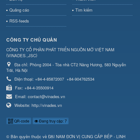
Quảng cáo
Tìm kiếm
RSS-feeds
CÔNG TY CHỦ QUẢN
CÔNG TY CỔ PHẦN PHÁT TRIỂN NGUỒN MỞ VIỆT NAM
(
)
VINADES.,JSC
Địa chỉ:
Phòng 2004 - Tòa nhà CT2 Nàng Hương, 583 Nguyễn
Trãi, Hà Nội
Điện thoại:
+84-4-85872007
+84-904762534
Fax:
+84-4-35500914
Email:
contact@vinades.vn
Website:
http://vinades.vn
QR-code
Đang truy cập: 7
© Bản quyền thuộc về
ĐẠI NAM ĐƠN VỊ CUNG CẤP BẾP - LINH