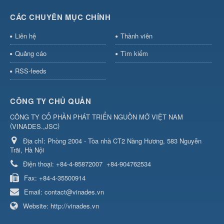
CÁC CHUYÊN MỤC CHÍNH
Liên hệ
Thành viên
Quảng cáo
Tìm kiếm
RSS-feeds
CÔNG TY CHỦ QUẢN
CÔNG TY CỔ PHẦN PHÁT TRIỂN NGUỒN MỞ VIỆT NAM
(
)
VINADES.,JSC
Địa chỉ:
Phòng 2004 - Tòa nhà CT2 Nàng Hương, 583 Nguyễn
Trãi, Hà Nội
Điện thoại:
+84-4-85872007
+84-904762534
Fax:
+84-4-35500914
Email:
contact@vinades.vn
Website:
http://vinades.vn