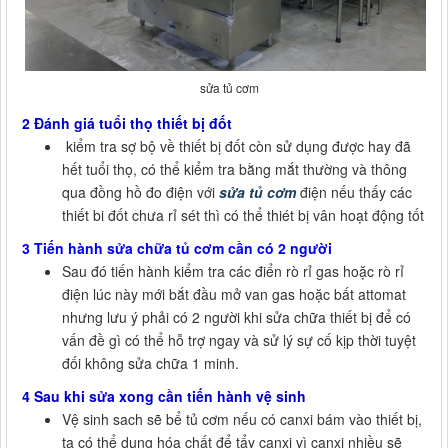
sửa tủ cơm
2 Đánh giá tuổi thọ thiết bị đốt
kiểm tra sợ bộ về thiết bị đốt còn sử dụng được hay đã
hết tuổi thọ, có thể kiểm tra bằng mắt thường và thông
qua đồng hồ đo điện với
sửa tủ cơm
điện nếu thấy các
thiết bi đốt chưa rỉ sét thì có thể thiét bị vân hoạt động tốt
3 Tiến hành sửa chữa tủ cơm cần có 2 người
Sau đó tiến hành kiểm tra các điển rò rỉ gas hoặc rò rỉ
điện lúc này mới bắt đầu mở van gas hoặc bất attomat
nhưng lưu ý phải có 2 người khi sửa chữa thiết bị để có
vấn đề gì có thể hỗ trợ ngay và sử lý sự cố kịp thời tuyệt
đối không sửa chữa 1 minh.
4 Sau khi sửa xong cần tiến hành vệ sinh
Vệ sinh sach sẽ bể tủ cơm nếu có canxi bám vào thiết bị,
ta có thể dung hóa chất để tẩy canxi vì canxi nhiều sẽ