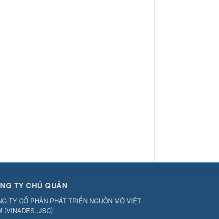
NG TY CHỦ QUẢN
G TY CỔ PHẦN PHÁT TRIỂN NGUỒN MỞ VIỆT
(
)
M
VINADES.,JSC