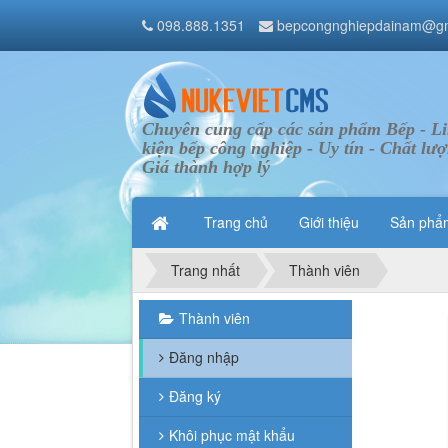
098.888.1351
bepcongnghiepdainam@gm
Chuyên cung cấp các sản phẩm Bếp - L
kiện bếp công nghiệp - Uy tín - Chất lượ
Giá thành hợp lý
Trang chủ
Giới thiệu
Sản ph
Trang nhất
Thành viên
Thành viên
Đăng nhập
Đăng ký
Khôi phục mật khẩu